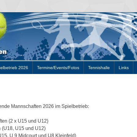
ielbetrieb 2026
Termine/Events/Fotos
Tennishalle
Links
gende Mannschaften 2026 im Spielbetrieb:
ten (2 x U15 und U12)
n (U18, U15 und U12)
15, U 9 Midcourt und U8 Kleinfeld)