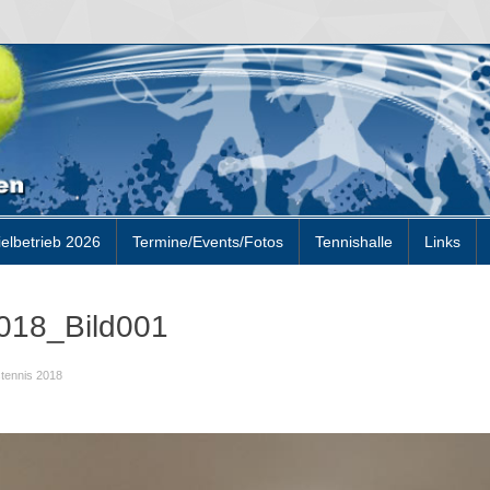
ielbetrieb 2026
Termine/Events/Fotos
Tennishalle
Links
018_Bild001
tennis 2018