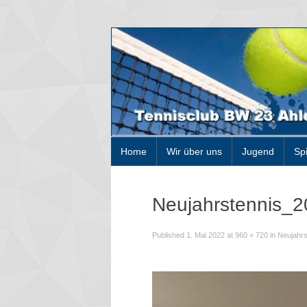
Home
Wir über uns
Jugend
Sp
Neujahrstennis_2
Published
1. Mai 2022
at
960 × 720
in
Neujahrs