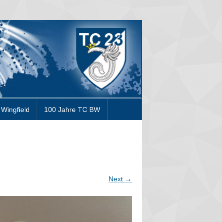
Wingfield
100 Jahre TC BW
Next
→