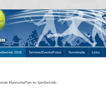
ielbetrieb 2026
Termine/Events/Fotos
Tennishalle
Links
gende Mannschaften im Spielbetrieb: