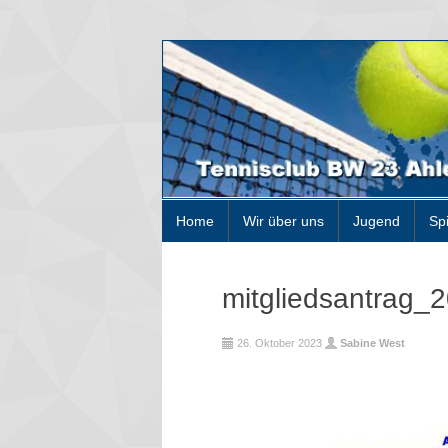
Home
Wir über uns
Jugend
Sp
mitgliedsantrag_
26. Oktober 2023
Sabine West